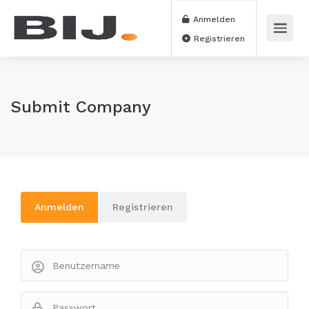
Anmelden
Registrieren
Submit Company
Anmelden
Registrieren