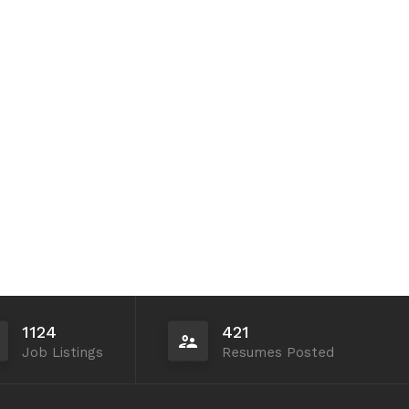
1124
421
Job Listings
Resumes Posted