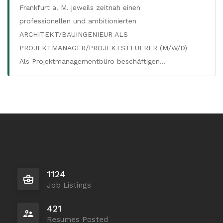
Frankfurt a. M. jeweils zeitnah einen
professionellen und ambitionierten
ARCHITEKT/BAUINGENIEUR ALS
PROJEKTMANAGER/PROJEKTSTEUERER (M/W/D)
Als Projektmanagementbüro beschäftigen…
Vollzeit
1124
Job Listings
421
Resumes Posted